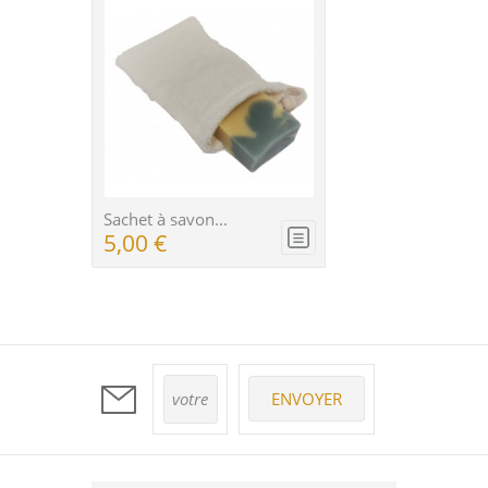
Sachet à savon...
Ep
5,00 €
7