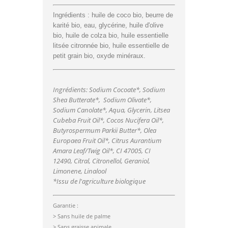
Ingrédients : huile de coco bio, beurre de
karité bio, eau, glycérine, huile d'olive
bio, huile de colza bio, huile essentielle
litsée citronnée bio, huile essentielle de
petit grain bio, oxyde minéraux.
Ingrédients: Sodium Cocoate*, Sodium
Shea Butterate*, Sodium Olivate*,
Sodium Canolate*, Aqua, Glycerin, Litsea
Cubeba Fruit Oil*, Cocos Nucifera Oil*,
Butyrospermum Parkii Butter*, Olea
Europaea Fruit Oil*, Citrus Aurantium
Amara Leaf/Twig Oil*, CI 47005, CI
12490, Citral, Citronellol, Geraniol,
Limonene, Linalool
*Issu de l'agriculture biologique
Garantie :
> Sans huile de palme
> Sans graisse animale