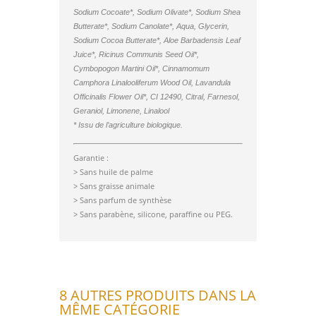
Sodium Cocoate*, Sodium Olivate*, Sodium Shea
Butterate*, Sodium Canolate*, Aqua, Glycerin,
Sodium Cocoa Butterate*, Aloe Barbadensis Leaf
Juice*, Ricinus Communis Seed Oil*,
Cymbopogon Martini Oil*,
Cinnamomum
Camphora Linalooliferum Wood Oil
, Lavandula
Officinalis Flower Oil*, CI 12490, Citral, Farnesol,
Geraniol, Limonene, Linalool
* Issu de l’agriculture biologique.
Garantie :
> Sans huile de palme
> Sans graisse animale
> Sans parfum de synthèse
> Sans parabène, silicone, paraffine ou PEG.
8 AUTRES PRODUITS DANS LA
MÊME CATÉGORIE