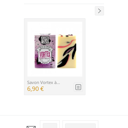
Savon Vortex à...
Sa
6,90 €
6