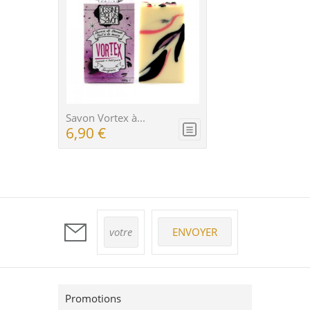
Savon Vortex à...
Sa
6,90 €
6
Promotions